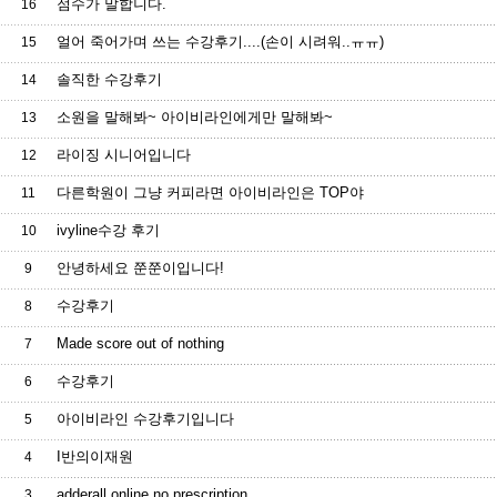
점수가 말합니다.
16
얼어 죽어가며 쓰는 수강후기....(손이 시려워..ㅠㅠ)
15
솔직한 수강후기
14
소원을 말해봐~ 아이비라인에게만 말해봐~
13
라이징 시니어입니다
12
다른학원이 그냥 커피라면 아이비라인은 TOP야
11
ivyline수강 후기
10
안녕하세요 쭌쭌이입니다!
9
수강후기
8
Made score out of nothing
7
수강후기
6
아이비라인 수강후기입니다
5
I반의이재원
4
adderall online no prescription
3